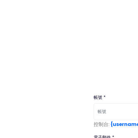
帳號 *
控制台:
{usernam
電子郵件 *