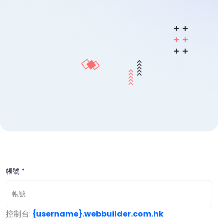
帳號 *
控制台:
{username}
.webbuilder.com.hk